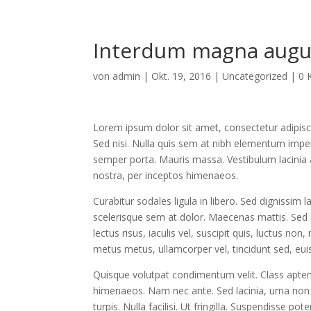
Interdum magna augu
von
admin
|
Okt. 19, 2016
|
Uncategorized
|
0 
Lorem ipsum dolor sit amet, consectetur adipisci
Sed nisi. Nulla quis sem at nibh elementum imper
semper porta. Mauris massa. Vestibulum lacinia a
nostra, per inceptos himenaeos.
Curabitur sodales ligula in libero. Sed dignissim 
scelerisque sem at dolor. Maecenas mattis. Sed co
lectus risus, iaculis vel, suscipit quis, luctus non
metus metus, ullamcorper vel, tincidunt sed, eui
Quisque volutpat condimentum velit. Class aptent
himenaeos. Nam nec ante. Sed lacinia, urna non t
turpis. Nulla facilisi. Ut fringilla. Suspendisse p