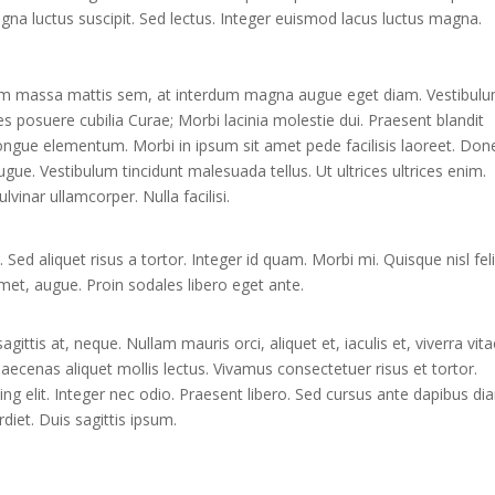
gna luctus suscipit. Sed lectus. Integer euismod lacus luctus magna.
sem massa mattis sem, at interdum magna augue eget diam. Vestibul
ces posuere cubilia Curae; Morbi lacinia molestie dui. Praesent blandit
ongue elementum. Morbi in ipsum sit amet pede facilisis laoreet. Don
augue. Vestibulum tincidunt malesuada tellus. Ut ultrices ultrices enim.
lvinar ullamcorper. Nulla facilisi.
 Sed aliquet risus a tortor. Integer id quam. Morbi mi. Quisque nisl feli
 amet, augue. Proin sodales libero eget ante.
gittis at, neque. Nullam mauris orci, aliquet et, iaculis et, viverra vita
 Maecenas aliquet mollis lectus. Vivamus consectetuer risus et tortor.
ng elit. Integer nec odio. Praesent libero. Sed cursus ante dapibus di
diet. Duis sagittis ipsum.