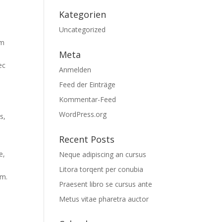
Kategorien
Uncategorized
um
Meta
ec
Anmelden
Feed der Einträge
Kommentar-Feed
WordPress.org
s,
Recent Posts
e,
Neque adipiscing an cursus
Litora torqent per conubia
am.
Praesent libro se cursus ante
Metus vitae pharetra auctor