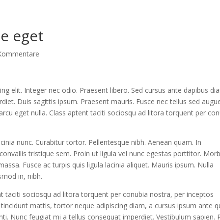
e eget
Kommentare
ng elit. Integer nec odio. Praesent libero. Sed cursus ante dapibus di
diet. Duis sagittis ipsum. Praesent mauris. Fusce nec tellus sed augu
rcu eget nulla. Class aptent taciti sociosqu ad litora torquent per co
lacinia nunc. Curabitur tortor. Pellentesque nibh. Aenean quam. In
nvallis tristique sem. Proin ut ligula vel nunc egestas porttitor. Morb
, massa. Fusce ac turpis quis ligula lacinia aliquet. Mauris ipsum. Nulla
smod in, nibh.
 taciti sociosqu ad litora torquent per conubia nostra, per inceptos
incidunt mattis, tortor neque adipiscing diam, a cursus ipsum ante q
otenti. Nunc feugiat mi a tellus consequat imperdiet. Vestibulum sapien. 