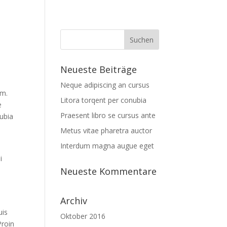
Neueste Beiträge
Neque adipiscing an cursus
am.
Litora torqent per conubia
e
Praesent libro se cursus ante
nubia
Metus vitae pharetra auctor
Interdum magna augue eget
i
Neueste Kommentare
Archiv
uis
Oktober 2016
Proin